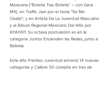
Mexicana (“Botella Tras Botella” – con Gera
MX), en Traffic Jam por el tema “Se Me
Olvidó”, y en Artista De La Juventud Masculino
y al Álbum Regional Mexicano Del Año por
AYAYAY!. Su octava postulación es en la
categoría Juntos Encienden las Redes, junto a
Belinda.
Este año Premios Juventud estrenó 14 nuevas
categorías y Calibre 50 compite en tres de
ellas:. Mejor Canción Regional Mexicana
(“Barquillero”) y Mejor Fusión Regional
Mexicana (“100 Años” -con Carlos Rivera y
Maluma) y Álbum Regional Mexicano (Vamos
Bien). La agrupación también está nominada a
La Más Pegajosa, por su canción “Te Volvería